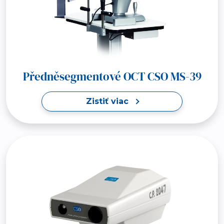
Předněsegmentové OCT CSO MS-39
Zistiť viac