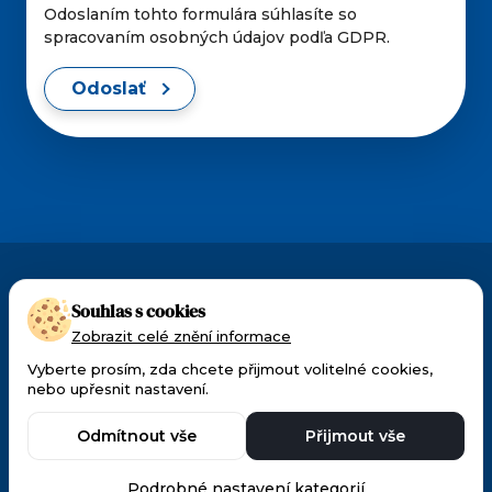
Odoslaním tohto formulára súhlasíte so
spracovaním osobných údajov podľa GDPR.
Odoslať
CMI pôsobí v Česku a na Slovensku od roku 1990.
Souhlas s cookies
Patríme k popredným dodávateľom techniky a
Zobrazit celé znění informace
materiálu pre oftalmológiu a ORL.
Vyberte prosím, zda chcete přijmout volitelné cookies,
nebo upřesnit nastavení.
Made with 🧡 by
Weblantis
Ochrana osobních
Odmítnout vše
Přijmout vše
údajů
Podrobné nastavení kategorií