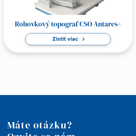
Rohovkový topograf CSO Antares+
Zistiť viac
Máte otázku?