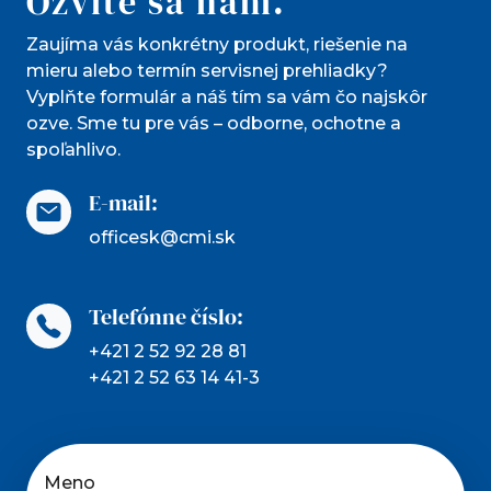
Ozvite sa nám.
Zaujíma vás konkrétny produkt, riešenie na
mieru alebo termín servisnej prehliadky?
Vyplňte formulár a náš tím sa vám čo najskôr
ozve. Sme tu pre vás – odborne, ochotne a
spoľahlivo.
E-mail:
officesk@cmi.sk
Telefónne číslo:
+421 2 52 92 28 81
+421 2 52 63 14 41-3
Meno