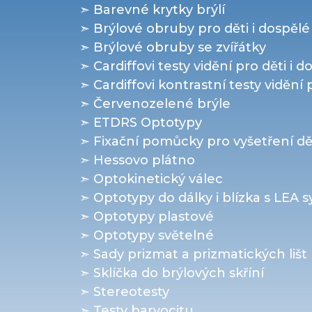
➣ Barevné krytky brýlí
➣ Brýlové obruby pro děti i dospělé
➣ Brýlové obruby se zvířátky
➣ Cardiffovi testy vidění pro děti i d
➣ Cardiffovi kontrastní testy vidění 
➣ Červenozelené brýle
➣ ETDRS Optotypy
➣ Fixační pomůcky pro vyšetření dě
➣ Hessovo plátno
➣ Optokinetický válec
➣ Optotypy do dálky i blízka s LEA 
➣ Optotypy plastové
➣ Optotypy světelné
➣ Sady prizmat a prizmatických lišt
➣ Sklíčka do brýlových skříní
➣ Stereotesty
➣ Testy barvocitu