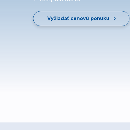
Vyžiadať cenovú ponuku