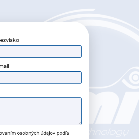
iezvisko
mail
covaním osobných údajov podľa