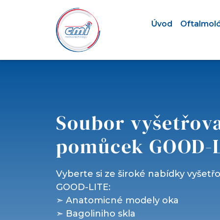
Úvod
Oftalmol
Soubor vyšetřov
pomůcek GOOD-
Vyberte si ze široké nabídky vyšet
GOOD-LITE:
➣ Anatomicné modely oka
➣ Bagoliniho skla