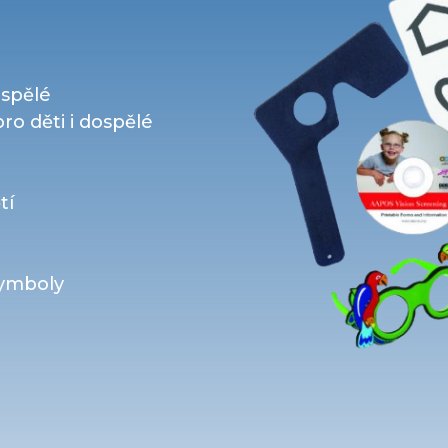
ospělé
pro děti i dospělé
tí
symboly