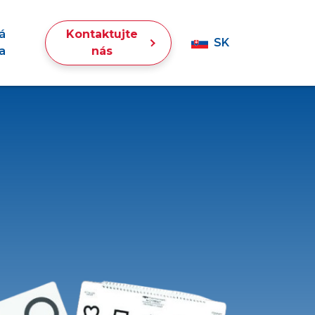
á
Kontaktujte
SK
a
nás