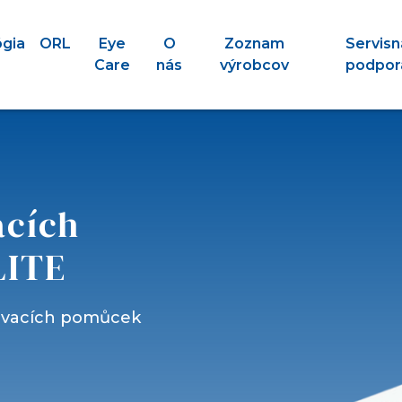
ógia
ORL
Eye
O
Zoznam
Servisn
Care
nás
výrobcov
podpor
acích
LITE
řovacích pomůcek