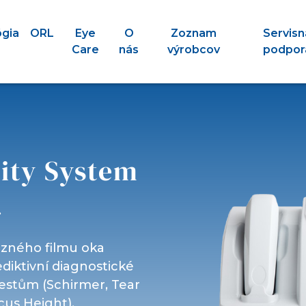
ógia
ORL
Eye
O
Zoznam
Servisn
Care
nás
výrobcov
podpor
ity System
.
lzného filmu oka
diktivní diagnostické
testům (Schirmer, Tear
cus Height).