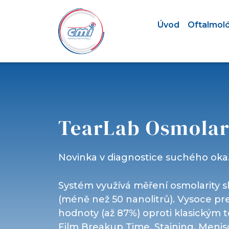
Úvod
Oftalmol
TearLab Osmolar
Novinka v diagnostice suchého oka
Systém využívá měření osmolarity s
(méně než 50 nanolitrů). Vysoce pre
hodnoty (až 87%) oproti klasickým 
Film Breakup Time, Staining, Menis