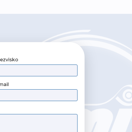
iezvisko
mail