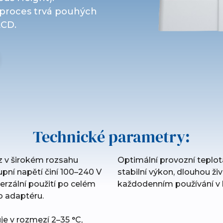
 proces trvá pouhých
LCD.
Technické parametry:
oz v širokém rozsahu
Optimální provozní teplota
pní napětí činí 100–240 V
stabilní výkon, dlouhou ži
erzální použití po celém
každodenním používání v k
o adaptéru.
je v rozmezí 2–35 °C,