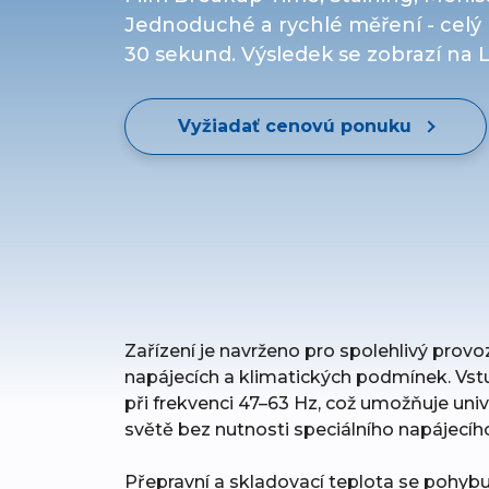
Jednoduché a rychlé měření - celý
30 sekund. Výsledek se zobrazí na 
Vyžiadať cenovú ponuku
Zařízení je navrženo pro spolehlivý prov
napájecích a klimatických podmínek. Vstu
při frekvenci 47–63 Hz, což umožňuje univ
světě bez nutnosti speciálního napájecíh
Přepravní a skladovací teplota se pohybu