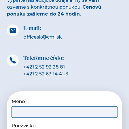
Vyplňte nasledujúce údaje a my sa vám
ozveme s konkrétnou ponukou.
Cenovú
ponuku zašleme do 24 hodín.
E-mail:
officesk@cmi.sk
Telefónne číslo:
+421 2 52 92 28 81
+421 2 52 63 14 41-3
Meno
Priezvisko