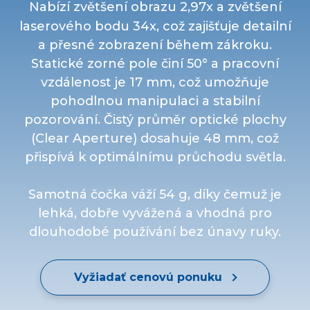
Nabízí zvětšení obrazu 2,97x a zvětšení
laserového bodu 34x, což zajišťuje detailní
a přesné zobrazení během zákroku.
Statické zorné pole činí 50° a pracovní
vzdálenost je 17 mm, což umožňuje
pohodlnou manipulaci a stabilní
pozorování. Čistý průměr optické plochy
(Clear Aperture) dosahuje 48 mm, což
přispívá k optimálnímu průchodu světla.
Samotná čočka váží 54 g, díky čemuž je
lehká, dobře vyvážená a vhodná pro
dlouhodobé používání bez únavy ruky.
Vyžiadať cenovú ponuku