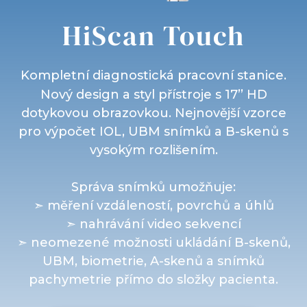
HiScan Touch
Kompletní diagnostická pracovní stanice.
Nový design a styl přístroje s 17’’ HD
dotykovou obrazovkou. Nejnovější vzorce
pro výpočet IOL, UBM snímků a B-skenů s
vysokým rozlišením.
Správa snímků umožňuje:
➣ měření vzdáleností, povrchů a úhlů
➣ nahrávání video sekvencí
➣ neomezené možnosti ukládání B-skenů,
UBM, biometrie, A-skenů a snímků
pachymetrie přímo do složky pacienta.