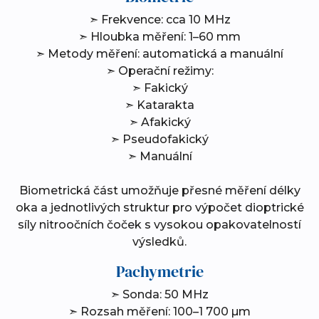
➣ Frekvence: cca 10 MHz
➣ Hloubka měření: 1–60 mm
➣ Metody měření: automatická a manuální
➣ Operační režimy:
➣ Fakický
➣ Katarakta
➣ Afakický
➣ Pseudofakický
➣ Manuální
Biometrická část umožňuje přesné měření délky
oka a jednotlivých struktur pro výpočet dioptrické
síly nitroočních čoček s vysokou opakovatelností
výsledků.
Pachymetrie
➣ Sonda: 50 MHz
➣ Rozsah měření: 100–1 700 µm