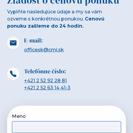
Žiadosť o cenovú ponuku
Vyplňte nasledujúce údaje a my sa vám
ozveme s konkrétnou ponukou.
Cenovú
ponuku zašleme do 24 hodín.
E-mail:
officesk@cmi.sk
Telefónne číslo:
+421 2 52 92 28 81
+421 2 52 63 14 41-3
Meno