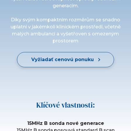
generacím.
Díky svým kompaktním rozměrům se snadno
uplatní v jakémkoli klinickém prostředí, včetně
malých ambulancí a vyšetřoven s omezeným
prostorem
Vyžiadať cenovú ponuku
Klíčové vlastnosti:
15MHz B sonda nové generace
15MHz B sonda posouvá standard B scan