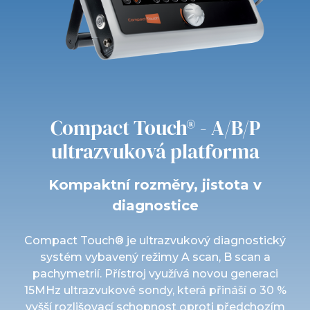
Compact Touch® - A/B/P
ultrazvuková platforma
Kompaktní rozměry, jistota v
diagnostice
Compact Touch® je ultrazvukový diagnostický
systém vybavený režimy A scan, B scan a
pachymetrií. Přístroj využívá novou generaci
15MHz ultrazvukové sondy, která přináší o 30 %
vyšší rozlišovací schopnost oproti předchozím