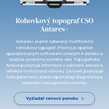
Rohovkový topograf CSO
Antares+
Antares+ je plně vybavený multifunkční
rohovkový topograf. Přístroj je opatřen
specializovaným softwarem určeným k detekci a
analýze syndromu suchého oka. Topografická
funkce poskytuje informace o zakřivení, elevaci a
refrakční mohutnosti rohovky. Zároveň poskytuje
řadu parametrů, které napomáhají diagnostice a
sledování stavu povrchu rohovky.
Vyžiadať cenovú ponuku