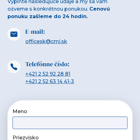
Vyplňte nasledujúce údaje a my sa vám
ozveme s konkrétnou ponukou.
Cenovú
ponuku zašleme do 24 hodín.
E-mail:
officesk@cmi.sk
Telefónne číslo:
+421 2 52 92 28 81
+421 2 52 63 14 41-3
Meno
Priezvisko