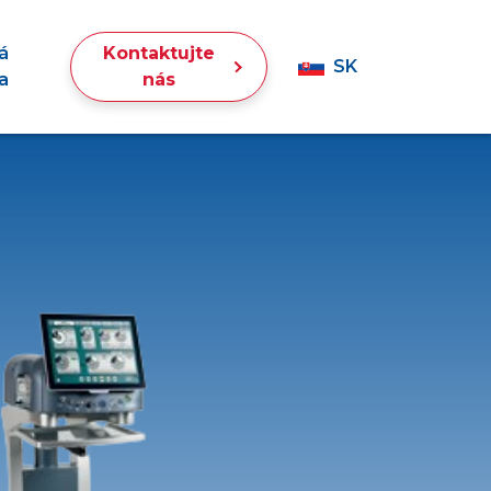
á
Kontaktujte
SK
a
nás