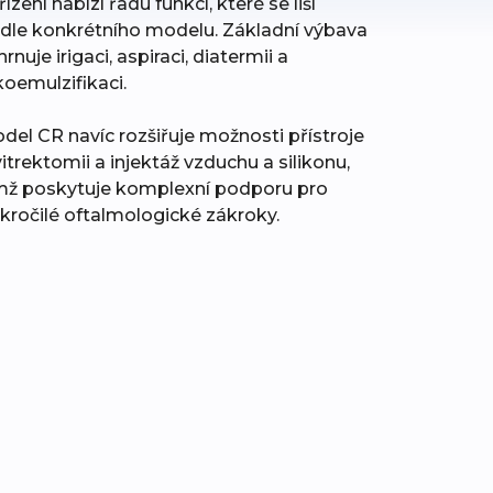
řízení nabízí řadu funkcí, které se liší
dle konkrétního modelu. Základní výbava
rnuje irigaci, aspiraci, diatermii a
koemulzifikaci.
del CR navíc rozšiřuje možnosti přístroje
vitrektomii a injektáž vzduchu a silikonu,
mž poskytuje komplexní podporu pro
kročilé oftalmologické zákroky.