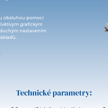
ou obsluhou pomocí
řívětivým grafickým
noduchým nastavením
nákladů.
Technické parametry: