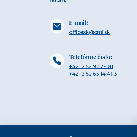
hodín.
E-mail:
officesk@cmi.sk
Telefónne číslo:
+421 2 52 92 28 81
+421 2 52 63 14 41-3