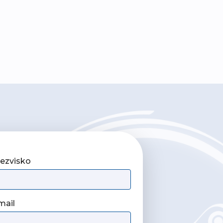
iezvisko
mail