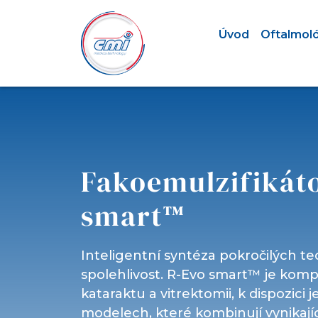
Úvod
Oftalmol
Fakoemulzifikát
smart™
Inteligentní syntéza pokročilých te
spolehlivost. R-Evo smart™ je komp
kataraktu a vitrektomii, k dispozici 
modelech, které kombinují vynikajíc