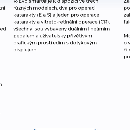
R-Evo smart® je k dispozici ve třech
Za
tní
různých modelech, dva pro operaci
po
katarakty (E a S) a jeden pro operace
zah
katarakty a vitreto-retinální operace (CR),
fa
ced
všechny jsou vybaveny duálním lineárním
pedálem a uživatelsky přívětivým
Mo
grafickým prostředím s dotykovým
o 
displejem.
čí
po
s
a
.