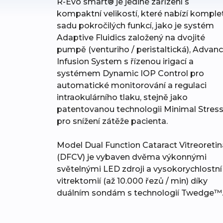
R-Evo smart® je jediné zařízení s
kompaktní velikostí, které nabízí komple
sadu pokročilých funkcí, jako je systém
Adaptive Fluidics založený na dvojité
pumpě (venturiho / peristaltická), Advan
Infusion System s řízenou irigací a
systémem Dynamic IOP Control pro
automatické monitorování a regulaci
intraokulárního tlaku, stejně jako
patentovanou technologii Minimal Stres
pro snížení zátěže pacienta.
Model Dual Function Cataract Vitreoretin
(DFCV) je vybaven dvěma výkonnými
světelnými LED zdroji a vysokorychlostní
vitrektomií (až 10.000 řezů / min) díky
duálním sondám s technologií Twedge™