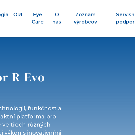
ógia
ORL
Eye
O
Zoznam
Servisn
Care
nás
výrobcov
podpor
or R-Evo
chnologií, funkčnost a
aktní platforma pro
je ve třech různých
í výkon s inovativními