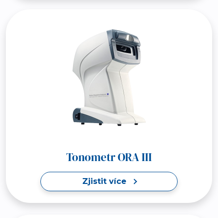
Tonometr ORA III
Zjistit více