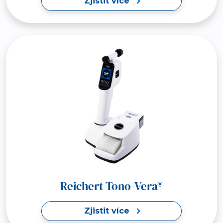
Zjistit více
Reichert Tono-Vera®
Zjistit více