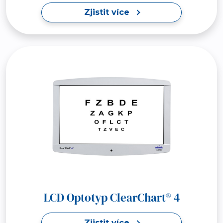
Zjistit více
LCD Optotyp ClearChart® 4
Zjistit více