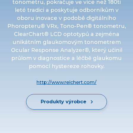
tonometru, pokračuje ve více než 180ti
leté tradici a poskytuje odborníkům v
oboru inovace v podobě digitálního
Phoropteru® VRx, Tono-Pen® tonometru,
ClearChart® LCD optotypů a zejména
unikátním glaukomovým tonometrem
Ocular Response Analyzer®, který učinil
průlom v diagnostice a léčbě glaukomu
pomocí hystereze rohovky.
http://www.reichert.com/
Produkty výrobce