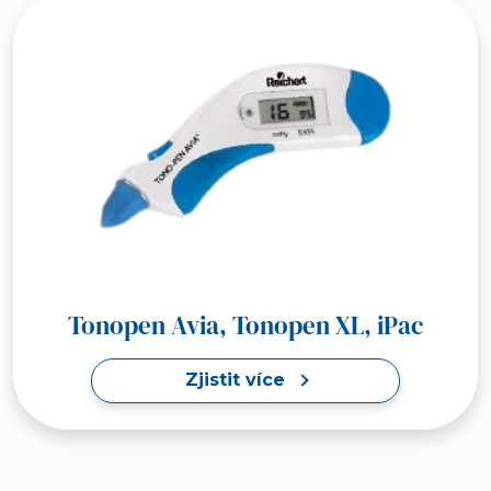
Tonopen Avia, Tonopen XL, iPac
Zjistit více