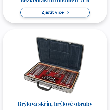
Bezkontaktní tonometr 7CR
Zjistit více
Brýlová skříň, brýlové obruby