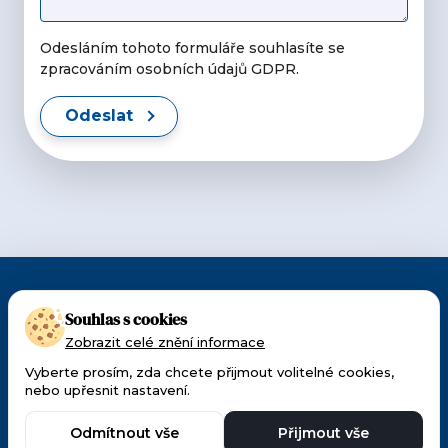
Odesláním tohoto formuláře souhlasíte se
zpracováním osobních údajů GDPR.
Odeslat
CMI působí v Česku a na Slovensku od 1990.
Souhlas s cookies
Patříme k předním dodavatelům techniky a
Zobrazit celé znění informace
materiálu pro oftalmologii a ORL.
Vyberte prosím, zda chcete přijmout volitelné cookies,
nebo upřesnit nastavení.
Made with 🧡 by
Weblantis
Ochrana osobních
Odmítnout vše
Přijmout vše
údajů