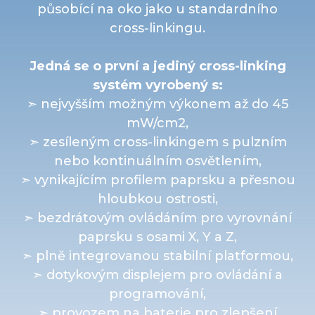
působící na oko jako u standardního
cross-linkingu.
Jedná se o první a jediný cross-linking
systém vyrobený s:
➣ nejvyšším možným výkonem až do 45
mW/cm2,
➣ zesíleným cross-linkingem s pulzním
nebo kontinuálním osvětlením,
➣ vynikajícím profilem paprsku a přesnou
hloubkou ostrosti,
➣ bezdrátovým ovládáním pro vyrovnání
paprsku s osami X, Y a Z,
➣ plně integrovanou stabilní platformou,
➣ dotykovým displejem pro ovládání a
programování,
➣ provozem na baterie pro zlepšení