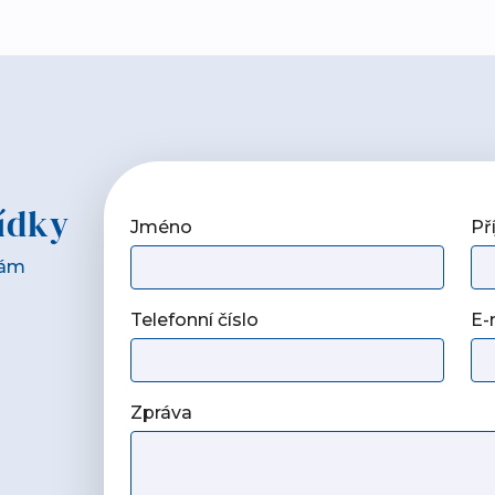
ídky
Jméno
Př
Vám
Telefonní číslo
E-
Zpráva