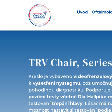
Úvod
Oftalmol
TRV Chair, Series
Křeslo je vybaveno
videofrenzelov
k vyšetření nystagmu
, což umožňu
pohodlnou diagnostiku. Podporuje
poziční testy včetně Dix-Hallpike 
testování
třepání hlavy
. Lékař má na
možnost nastavit si testování podle