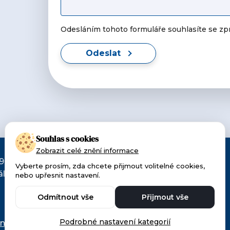
Odesláním tohoto formuláře souhlasíte se z
Odeslat
Souhlas s cookies
Zobrazit celé znění informace
90. Patříme k
Vyberte prosím, zda chcete přijmout volitelné cookies,
lu pro
nebo upřesnit nastavení.
Odmítnout vše
Přijmout vše
Podrobné nastavení kategorií
ních údajů