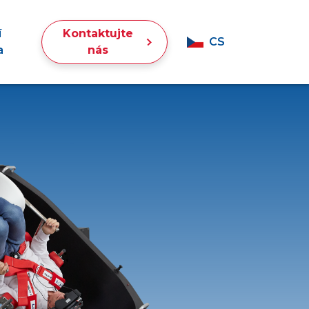
í
Kontaktujte
CS
a
nás