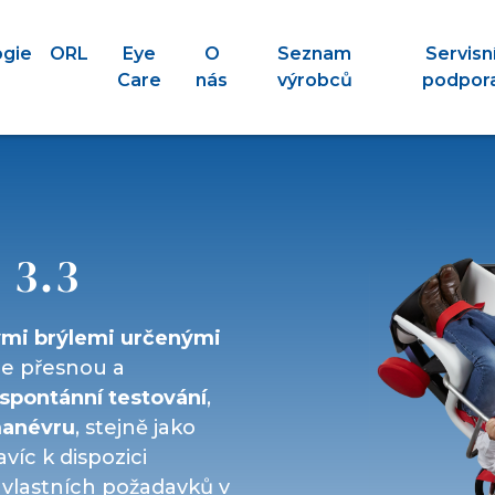
ogie
ORL
Eye
O
Seznam
Servisn
Care
nás
výrobců
podpor
 3.3
ými brýlemi určenými
je přesnou a
spontánní testování
,
manévru
, stejně jako
víc k dispozici
 vlastních požadavků v