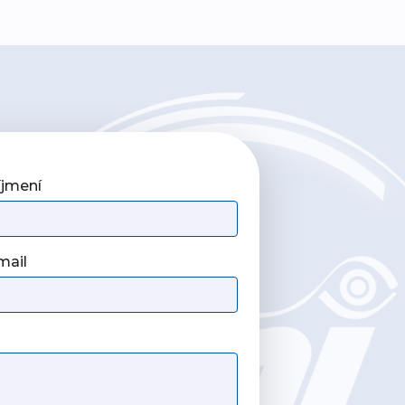
íjmení
mail