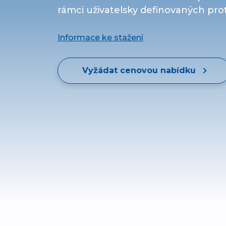
rámci uživatelsky definovaných pro
Informace ke stažení
Vyžádat cenovou nabídku