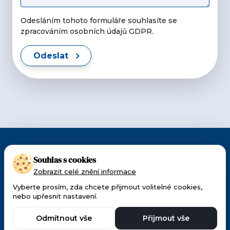
Odesláním tohoto formuláře souhlasíte se
zpracováním osobních údajů GDPR.
Odeslat
CMI působí v Česku a na Slovensku od 1990.
Souhlas s cookies
Patříme k předním dodavatelům techniky a
Zobrazit celé znění informace
materiálu pro oftalmologii a ORL.
Vyberte prosím, zda chcete přijmout volitelné cookies,
nebo upřesnit nastavení.
Made with 🧡 by
Weblantis
Ochrana osobních
Odmítnout vše
Přijmout vše
údajů