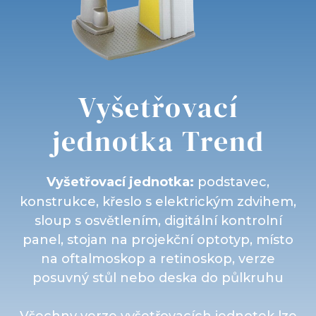
Vyšetřovací
jednotka Trend
Vyšetřovací jednotka:
podstavec,
konstrukce, křeslo s elektrickým zdvihem,
sloup s osvětlením, digitální kontrolní
panel, stojan na projekční optotyp, místo
na oftalmoskop a retinoskop, verze
posuvný stůl nebo deska do půlkruhu