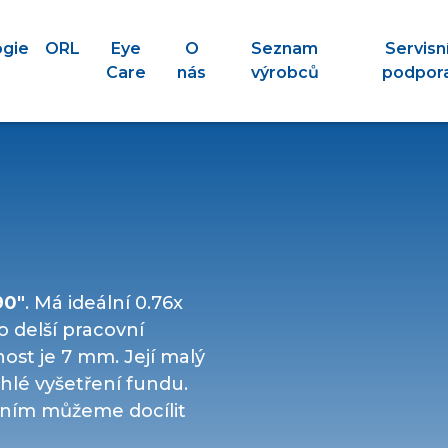
ogie
ORL
Eye
O
Seznam
Servisn
Care
nás
výrobců
podpor
90"
. Má ideální 0.76x
o delší pracovní
ost je 7 mm. Její malý
hlé vyšetření fundu.
ením můžeme docílit