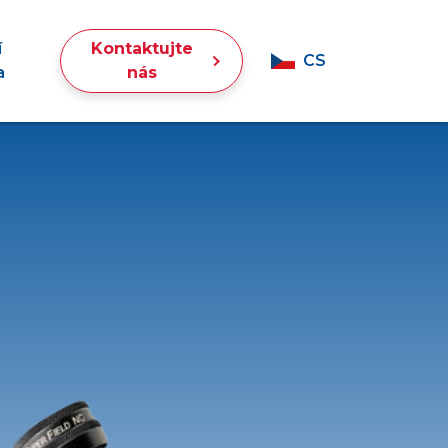
í
Kontaktujte
CS
a
nás