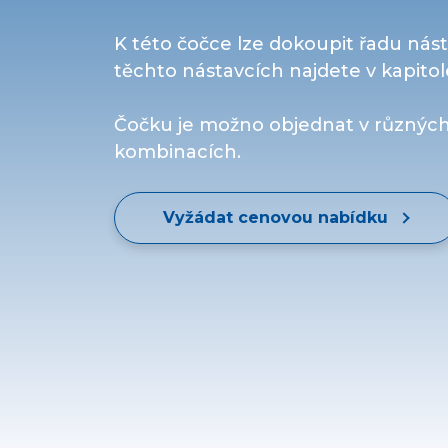
K této čočce lze dokoupit řadu nás
těchto nástavcích najdete v kapitole
Čočku je možno objednat v různýc
kombinacích.
Vyžádat cenovou nabídku