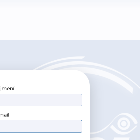
íjmení
mail