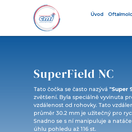
Úvod
Oftalmol
SuperField NC
Tato čočka se často nazývá
"Super 
zvětšení. Byla speciálně vyvinuta pr
vzdálenost od rohovky. Tato vzdálen
průměr 30.2 mm je užitečný pro ryc
Snadno se s ní manipuluje a natáč
úhlu pohledu až 116 st.