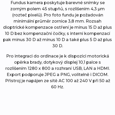
Fundus kamera poskytuje barevné snímky se
zorným polem 45 stupňů, s rozlišením 4,3 µm
(rozteč pixelů). Pro foto fundu je požadován
minimální průměr zornice 3,8 mm. Rozsah
dioptrické kompenzace ostření je minus 15 D až plus
10 D bez kompenzační čočky, s interní kompenzací
pak minus 30 D až minus 10 D a také plus 5 D až plus
30 D.
Pro integraci do ordinace je k dispozici motorická
opěrka brady, dotykový displej 10,1 palce s
rozlišením 1280 x 800 a rozhraní USB, LAN a HDMI.
Export podporuje JPEG a PNG, volitelně i DICOM.
Přístroj je napájen ze sítě AC 100 až 240 V při 50 až
60 Hz.