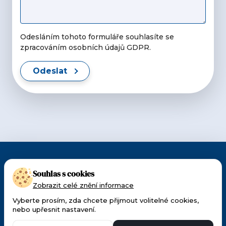
Odesláním tohoto formuláře souhlasíte se
zpracováním osobních údajů GDPR.
Odeslat
CMI působí v Česku a na Slovensku od 1990.
Souhlas s cookies
Patříme k předním dodavatelům techniky a
Zobrazit celé znění informace
materiálu pro oftalmologii a ORL.
Vyberte prosím, zda chcete přijmout volitelné cookies,
nebo upřesnit nastavení.
Made with 🧡 by
Weblantis
Ochrana osobních