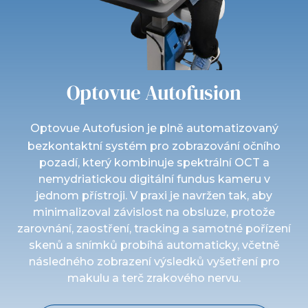
Optovue Autofusion
Optovue Autofusion je plně automatizovaný
bezkontaktní systém pro zobrazování očního
pozadí, který kombinuje spektrální OCT a
nemydriatickou digitální fundus kameru v
jednom přístroji. V praxi je navržen tak, aby
minimalizoval závislost na obsluze, protože
zarovnání, zaostření, tracking a samotné pořízení
skenů a snímků probíhá automaticky, včetně
následného zobrazení výsledků vyšetření pro
makulu a terč zrakového nervu.