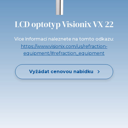
LCD optotyp Visionix VX 22
Více informací naleznete na tomto odkazu:
https://www.visionix.com/us/refraction-
equipment/#refraction_equipment
Vyžádat cenovou nabídku