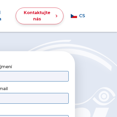
í
Kontaktujte
CS
a
nás
íjmení
mail