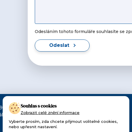
Odesláním tohoto formuláře souhlasíte se z
Odeslat
Souhlas s cookies
90. Patříme k
Zobrazit celé znění informace
lu pro
Vyberte prosím, zda chcete přijmout volitelné cookies,
nebo upřesnit nastavení.