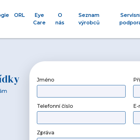
ogie
ORL
Eye
O
Seznam
Servisn
Care
nás
výrobců
podpor
ídky
Jméno
Př
Vám
Telefonní číslo
E-
Zpráva