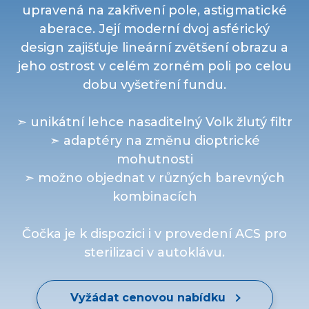
upravená na zakřivení pole, astigmatické
aberace. Její moderní dvoj asférický
design zajišťuje lineární zvětšení obrazu a
jeho ostrost v celém zorném poli po celou
dobu vyšetření fundu.
➣ unikátní lehce nasaditelný Volk žlutý filtr
➣ adaptéry na změnu dioptrické
mohutnosti
➣ možno objednat v různých barevných
kombinacích
Čočka je k dispozici i v provedení ACS pro
sterilizaci v autoklávu.
Vyžádat cenovou nabídku